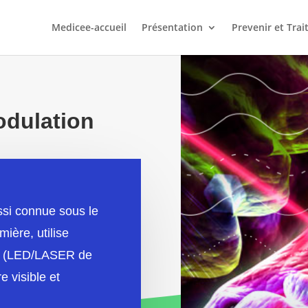
Medicee-accueil
Présentation
Prevenir et Trai
dulation
ssi connue sous le
mière, utilise
re (LED/LASER de
e visible et