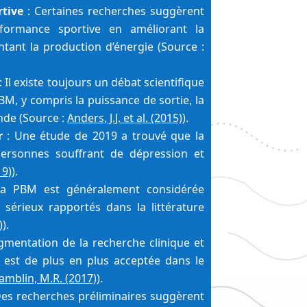
rtive
 : Certaines recherches suggèrent 
ormance sportive en améliorant la 
récupération musculaire et en augmentant la production d’énergie (Source : 
 : Il existe toujours un débat scientifique 
M, y compris la puissance de sortie, la 
nde (Source : 
Anders, J.J. et al. (2015)
).
r
 : Une étude de 2019 a trouvé que la 
ersonnes souffrant de dépression et 
19)
).
La PBM est généralement considérée 
sérieux rapportés dans la littérature 
)
).
ugmentation de la recherche clinique et 
 est de plus en plus acceptée dans le 
amblin, M.R. (2017)
).
Des recherches préliminaires suggèrent 