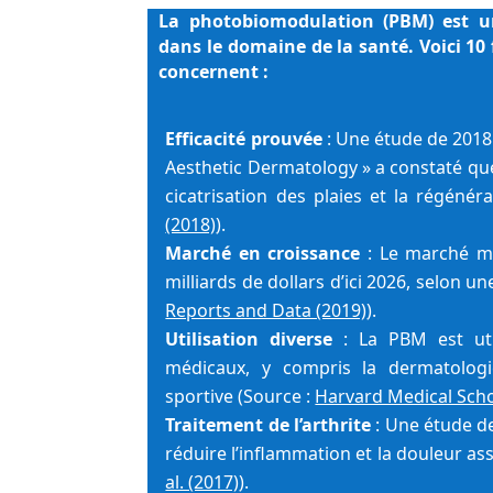
La photobiomodulation (PBM) est un
dans le domaine de la santé. Voici 10 f
concernent :
Efficacité prouvée
 : Une étude de 2018 
Aesthetic Dermatology » a constaté que
cicatrisation des plaies et la régénéra
(2018)
).
Marché en croissance
 : Le marché mo
Reports and Data (2019)
).
Utilisation diverse
 : La PBM est uti
médicaux, y compris la dermatologie
sportive (Source : 
Harvard Medical Scho
Traitement de l’arthrite
 : Une étude d
réduire l’inflammation et la douleur asso
al. (2017)
).