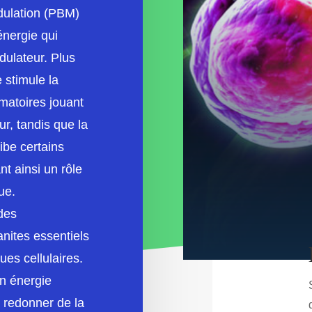
dulation (PBM)
énergie qui
ulateur. Plus
 stimule la
mmatoires jouant
ur, tandis que la
ibe certains
nt ainsi un rôle
ue.
 des
anites essentiels
es cellulaires.
en énergie
e redonner de la